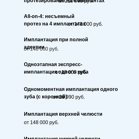
протезирование на 6 имплантах
от 210 000 руб.
All-on-4: несъемный
протез на 4 имплантатах
от 148 000 руб.
Имплантация при полной
адентии
от 148 000 руб.
Одноэтапная экспресс-
имплантация одного зуба
от 18 000 руб.
Одномоментная имплантация одного
зуба (с коронкой)
от 28 990 руб.
Имплантация верхней челюсти
от 148 000 руб.
Имплантация нижней челюсти