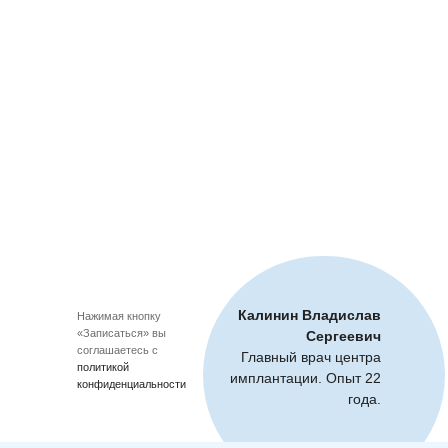
Калинин Владислав
Нажимая кнопку
«Записаться» вы
Сергеевич
соглашаетесь с
Главный врач центра
политикой
имплантации. Опыт 22
конфиденциальности
года.